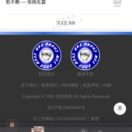
歌不断 — 张雨生篇
共
1
页
5
条
想念雨生
健康平安
关于我们
｜
联系我们
｜
特别感谢
｜
免责声明
｜
纠错
Copyright © 2006 想念雨生 All Rights Reserved
京ICP备20009354号
京公安网备11011502004003
｜
繁體