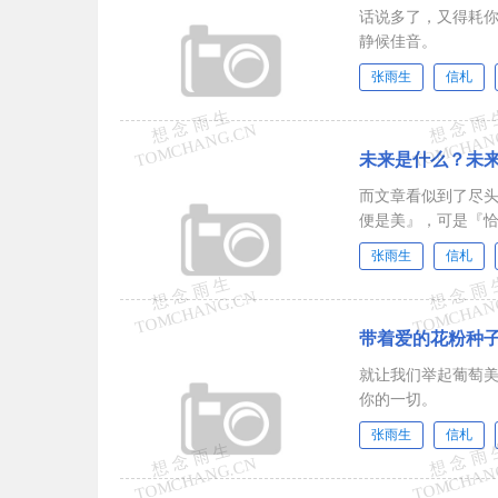
话说多了，又得耗
静候佳音。
张雨生
信札
未来是什么？未
而文章看似到了尽头
便是美』，可是『
张雨生
信札
带着爱的花粉种
就让我们举起葡萄美
你的一切。
张雨生
信札