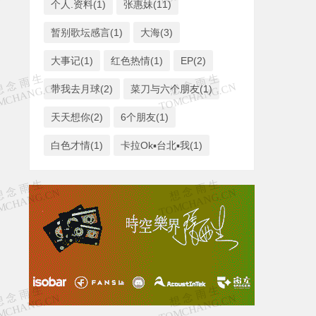
个人.资料(1)
张惠妹(11)
暂别歌坛感言(1)
大海(3)
大事记(1)
红色热情(1)
EP(2)
带我去月球(2)
菜刀与六个朋友(1)
天天想你(2)
6个朋友(1)
白色才情(1)
卡拉Ok▪台北▪我(1)