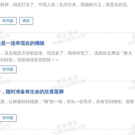
你精神，就此打住了。中国人说：礼尚往来，我抛砖引玉，寓意在此也。
情书篇
两性
来是一连串现在的继续
，其实相思才浓郁起来。话说多了，我得停笔了。 虽然徐志摩说『数大
恰到好处』也标致得有其韵味～～
情书篇
子，随时准备将生命的欣喜落脚
酒，让杯缘轻轻碰撞，“锵”的一响，仰头一饮而尽，所有苦闷惆怅。谢谢
情书篇