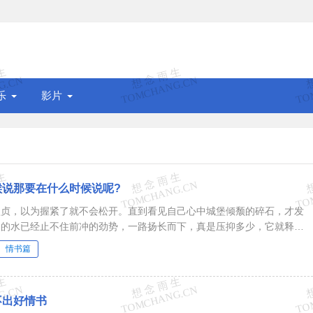
乐
影片
候说那要在什么时候说呢?
坚贞，以为握紧了就不会松开。直到看见自己心中城堡倾颓的碎石，才发
堤的水已经止不住前冲的劲势，一路扬长而下，真是压抑多少，它就释放
原来在心里留着一块空白...
情书篇
不出好情书