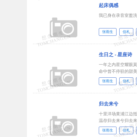
起床偶感
我已身在录音室盥
张雨生
信札
生日之 - 星座诗
一年之内星空耀眼
命中曾不停驻的甜
张雨生
信札
归去来兮
十里洋场黄浦江边
温存归去来兮归去
张雨生
信札