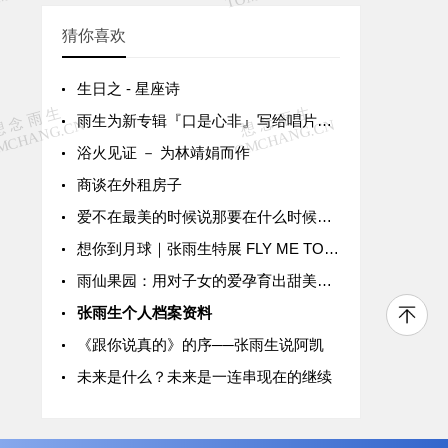
猜你喜欢
生日之 - 星座诗
雨生为新专辑『口是心非』写给唱片公司的一封信
浴火见证 － 为林靖娟而作
商谈在外租房子
爱不在最美的时候说那要在什么时候说呢?
想你到月球｜张雨生特展 FLY ME TO THE MOON & BACK
雨仙果园：用对子女的爱孕育出甜美果实
张雨生个人档案资料
《跟你说真的》的序──张雨生说阿凯
未来是什么？未来是一连串现在的继续