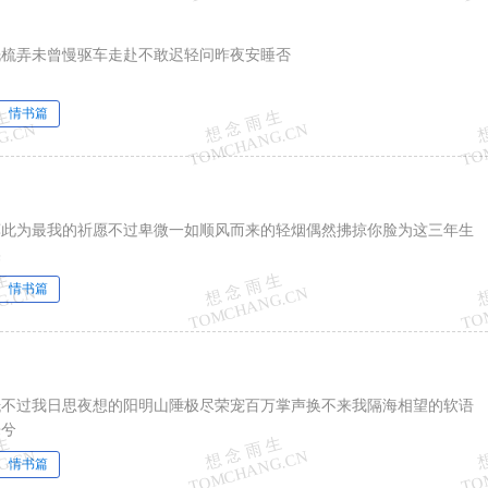
洗梳弄未曾慢驱车走赴不敢迟轻问昨夜安睡否
情书篇
莫此为最我的祈愿不过卑微一如顺风而来的轻烟偶然拂掠你脸为这三年生
美
情书篇
抵不过我日思夜想的阳明山陲极尽荣宠百万掌声换不来我隔海相望的软语
来兮
情书篇