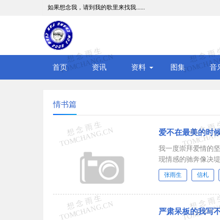
如果想念我，请到我的歌里来找我......
首页
资讯
资料
图集
音
情书篇
爱不在最美的时
我一度崇拜爱情的
现情感的驰奔像决
多少。终于明白，我
张雨生
信札
严肃呆板的我写