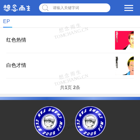
请输入关键字词
EP
红色热情
白色才情
共
1
页
2
条