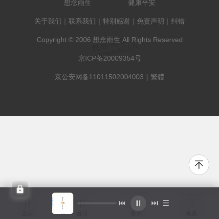
想念雨生
健康平安
关于我们
｜
联系我们
｜
特别感谢
｜
免责声明
｜
纠错
Copyright © 2006 想念雨生 All Rights Reserved
京ICP备20009354号
京公安网备11011502004003
｜
繁體



⏸
⏮
⏭
☰
主页
音乐
影片
检索