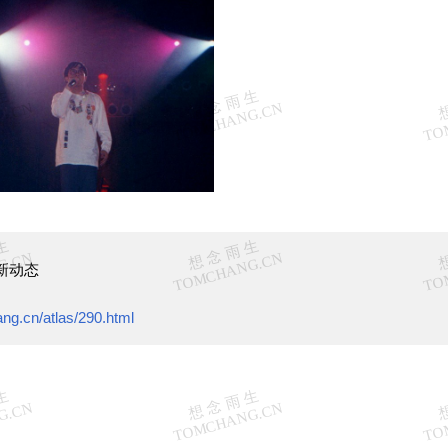
新动态
ng.cn/atlas/290.html