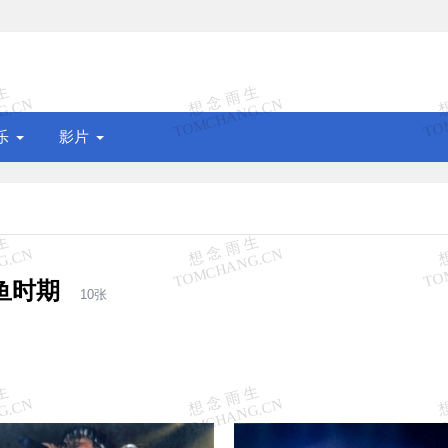
乐
影片
鱼时期
10张